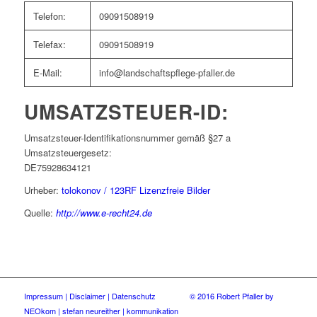
Telefon:
09091508919
Telefax:
09091508919
E-Mail:
info@landschaftspflege-pfaller.de
UMSATZSTEUER-ID:
Umsatzsteuer-Identifikationsnummer gemäß §27 a
Umsatzsteuergesetz:
DE75928634121
Urheber:
tolokonov / 123RF Lizenzfreie Bilder
Quelle:
http://www.e-recht24.de
Impressum |
Disclaimer |
Datenschutz
© 2016 Robert Pfaller by
NEOkom | stefan neureither | kommunikation